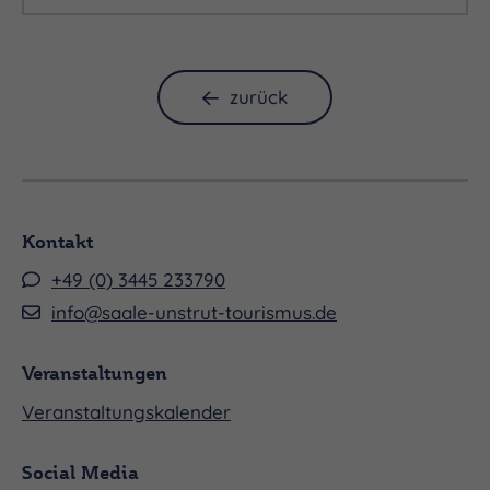
stehen im Fokus der Arbeitsgruppe. Sie gibt
Impulse, wie nachhaltige Mobilitätslösungen und
innovative Infrastrukturprojekte entwickelt und
zurück
umgesetzt werden können, um die Region für
Besucher noch zugänglicher zu machen.
Kontakt
+49 (0) 3445 233790
info@saale-unstrut-tourismus.de
Veranstaltungen
Veranstaltungskalender
Social Media