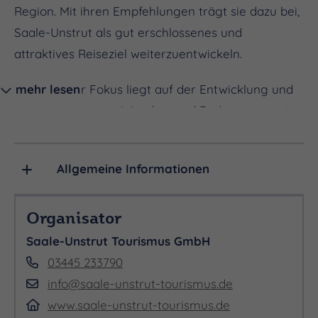
Region. Mit ihren Empfehlungen trägt sie dazu bei,
Saale-Unstrut als gut erschlossenes und
attraktives Reiseziel weiterzuentwickeln.
Ein zentraler Fokus liegt auf der Entwicklung und
mehr lesen
Verbesserung von Wander- und Radwegen sowie
der Förderung des Wasserwanderns auf Saale,
Unstrut und Weißer Elster. Ziel ist es, Besuchern
Allgemeine Informationen
ein einladendes und abwechslungsreiches Natur-
und Aktivtourismusangebot zu bieten. Zudem
Organisator
diskutiert die Arbeitsgruppe Themen wie Camping
und Caravaning, um diese wachsenden
Saale-Unstrut Tourismus GmbH
Tourismussegmente in der Region weiter
03445 233790
auszubauen und attraktiv zu gestalten.
info@saale-unstrut-tourismus.de
www.saale-unstrut-tourismus.de
Auch die Anbindung und Erreichbarkeit der Region