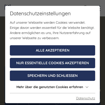
Kontra
Datenschutzeinstellungen
Bilddatenbank und
Auf unserer Webseite werden Cookies verwendet.
Gruppenportal Saale-
Einige davon werden essentiell für die Website benötigt.
Andere ermöglichen es uns, Ihre Nutzererfahrung auf
Unstrut
unserer Webseite zu verbessern.
08. Oktober 2026, 14:00 - 15:30 Uhr
ALLE AKZEPTIEREN
Online
NUR ESSENTIELLE COOKIES AKZEPTIEREN
(c) Saale-Unstrut-Tourismus e.V.
SPEICHERN UND SCHLIESSEN
Mehr über die genutzten Cookies erfahren
Datenschutz