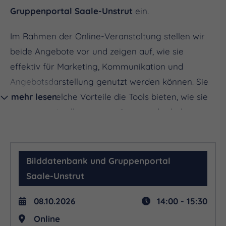
Gruppenportal Saale-Unstrut
ein.
Im Rahmen der Online-Veranstaltung stellen wir
beide Angebote vor und zeigen auf, wie sie
effektiv für Marketing, Kommunikation und
Angebotsdarstellung genutzt werden können. Sie
erfahren, welche Vorteile die Tools bieten, wie sie
mehr lesen
Sie im Arbeitsalltag unterstützen und erhalten
praxisnahe Tipps zur Anwendung. Im Anschluss
besteht die Möglichkeit, Fragen zu stellen und sich
auszutauschen.
Bilddatenbank und Gruppenportal
Saale-Unstrut
08.10.2026
14:00 - 15:30
Online