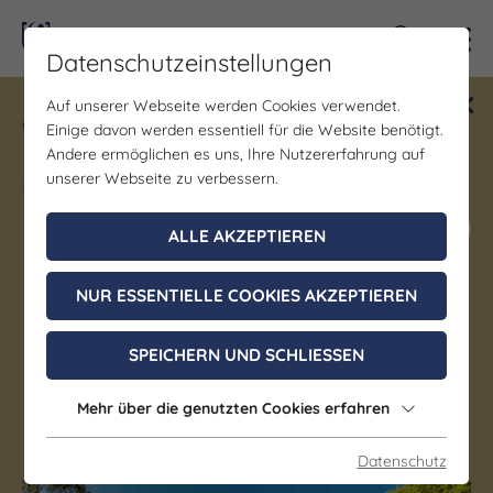
Kontra
Datenschutzeinstellungen
Auf unserer Webseite werden Cookies verwendet.
Gewinne ein Blind Date mit Saale-
Einige davon werden essentiell für die Website benötigt.
Unstrut! Teilnahme vom 1.7. - 18.12.
Andere ermöglichen es uns, Ihre Nutzererfahrung auf
möglich.
unserer Webseite zu verbessern.
Jetzt mitmachen
ALLE AKZEPTIEREN
NUR ESSENTIELLE COOKIES AKZEPTIEREN
Musik | Kunst & Kultur
Kurkonzert
SPEICHERN UND SCHLIESSEN
16. August 2026, 15:00 - 16:30 Uhr
Mehr über die genutzten Cookies erfahren
Bad Sulza
Datenschutz