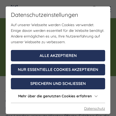
Kontra
Datenschutzeinstellungen
Auf unserer Webseite werden Cookies verwendet.
Führung, Verkostung
Einige davon werden essentiell für die Website benötigt.
7er Weinprobe mit Führung
Andere ermöglichen es uns, Ihre Nutzererfahrung auf
unserer Webseite zu verbessern.
im Landesweingut Kloster
Pforta
ALLE AKZEPTIEREN
NUR ESSENTIELLE COOKIES AKZEPTIEREN
SPEICHERN UND SCHLIESSEN
Tauchen auch Sie ein in die Welt des Weinanbaus
Mehr über die genutzten Cookies erfahren
und entdecken Sie die Weinberge, den
Holzfasskeller und die historische Schatzkammer
Datenschutz