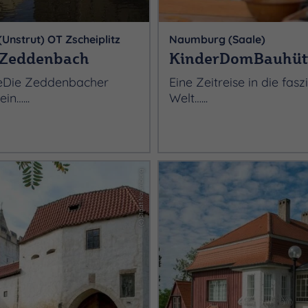
Unstrut) OT Zscheiplitz
Naumburg (Saale)
 Zeddenbach
KinderDomBauhüt
eDie Zeddenbacher
Eine Zeitreise in die fas
ein…...
Welt…...
(c) Stadt Naumburg