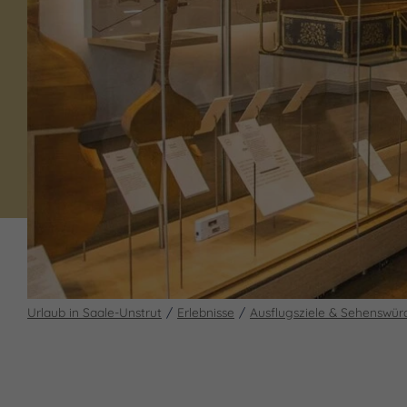
Urlaub in Saale-Unstrut
Erlebnisse
Ausflugsziele & Sehenswür