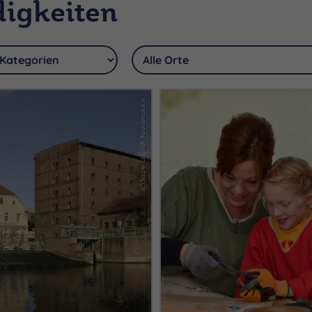
igkeiten
(c) Saale-Unstrut-Tourismus e.V.