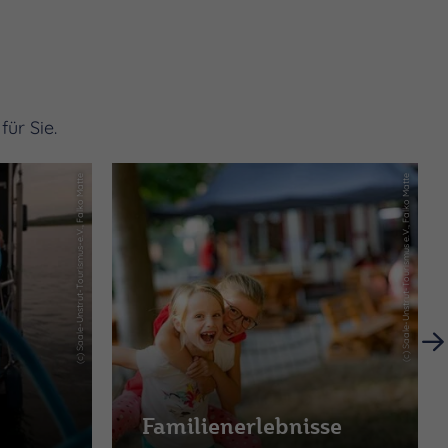
ür Sie.
(c) Saale-Unstrut-Tourismus-e.V., Falko Matte
(c) Saale-Unstrut-Tourismus e.V., Falko Matte
Familienerlebnisse