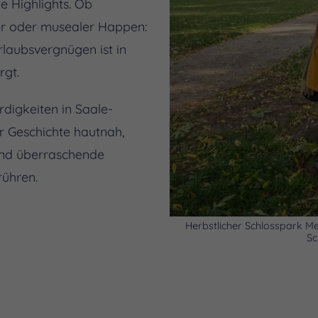
le Highlights. Ob
her oder musealer Happen:
laubsvergnügen ist in
rgt.
digkeiten in Saale-
ur Geschichte hautnah,
nd überraschende
rühren.
Herbstlicher Schlosspark M
Sc