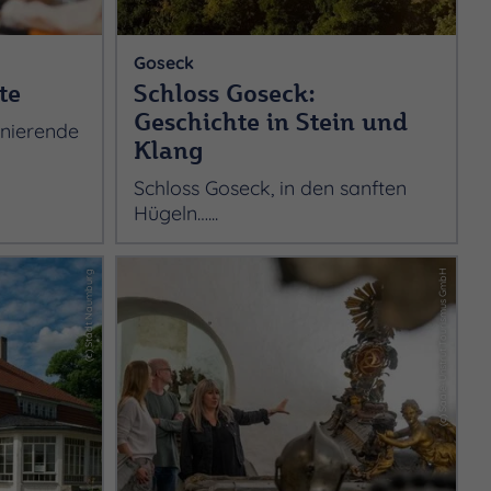
Goseck
te
Schloss Goseck:
Geschichte in Stein und
zinierende
Klang
Schloss Goseck, in den sanften
Hügeln…...
(c) Stadt Naumburg
(c) Saale-Unstrut Tourismus GmbH