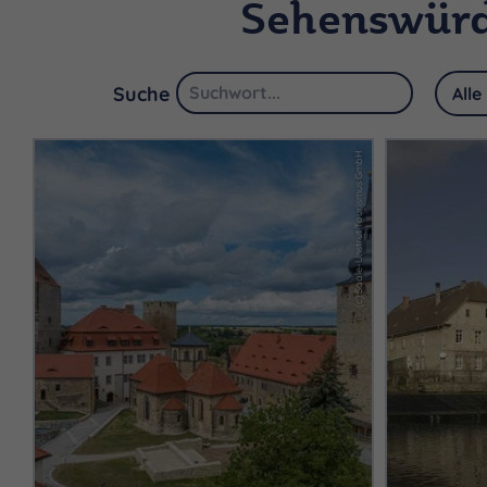
Sehenswürd
Suche
(c) Saale-Unstrut Tourismus GmbH