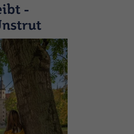
ibt -
nstrut
(c) Saale-Unstrut-Tourismus e.V., Falko Matte