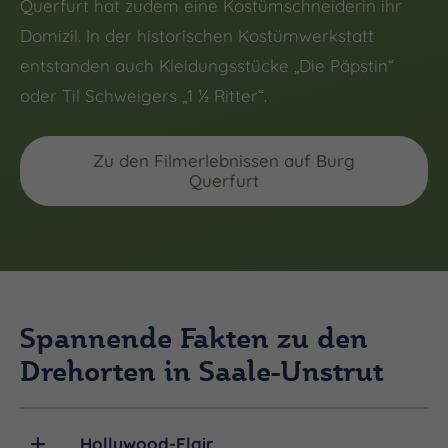
Querfurt hat zudem eine Kostümschneiderin ihr
Domizil. In der historischen Kostümwerkstatt
entstanden auch Kleidungsstücke „Die Päpstin“
oder Til Schweigers „1 ½ Ritter“.
Zu den Filmerlebnissen auf Burg
Querfurt
Spannende Fakten zu den
Drehorten in Saale-Unstrut
Hollywood-Flair