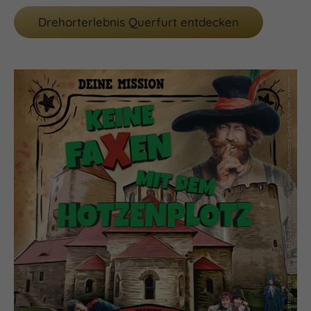
Drehorterlebnis Querfurt entdecken
(c) Set-Jetting GmbH, Claussen+Putz Filmproduktion GmbH/Studiocanal GmbH/Walter Wehner