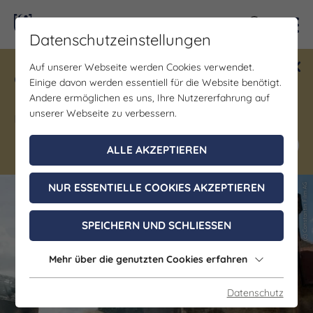
Kontra
Datenschutzeinstellungen
Auf unserer Webseite werden Cookies verwendet.
Gewinne ein Blind Date mit Saale-
Einige davon werden essentiell für die Website benötigt.
Unstrut! Teilnahme vom 1.7. - 18.12.
Andere ermöglichen es uns, Ihre Nutzererfahrung auf
möglich.
unserer Webseite zu verbessern.
Jetzt mitmachen
ALLE AKZEPTIEREN
NUR ESSENTIELLE COOKIES AKZEPTIEREN
(c) Constantin Film AG
(c) Constantin Film AG
SPEICHERN UND SCHLIESSEN
Mehr über die genutzten Cookies erfahren
Datenschutz