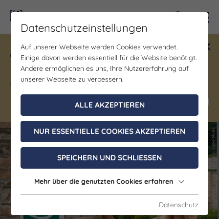
Kontra
Datenschutzeinstellungen
Auf unserer Webseite werden Cookies verwendet.
Gewinne ein Blind Date mit Saale-
Einige davon werden essentiell für die Website benötigt.
Unstrut! Teilnahme vom 1.7. - 18.12.
Andere ermöglichen es uns, Ihre Nutzererfahrung auf
möglich.
unserer Webseite zu verbessern.
Jetzt mitmachen
ALLE AKZEPTIEREN
NUR ESSENTIELLE COOKIES AKZEPTIEREN
(c) Saale-Unstrut-Tourismus e.V., Falko Matte
(c) Saale-Unstrut-Tourismus e.V., Falko Matte
SPEICHERN UND SCHLIESSEN
Mehr über die genutzten Cookies erfahren
Datenschutz