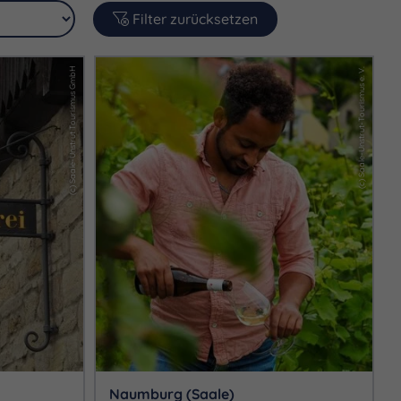
Filter zurücksetzen
(c) Saale-Unstrut Tourismus GmbH
(c) Saale-Unstrut-Tourismus e. V.
Naumburg (Saale)