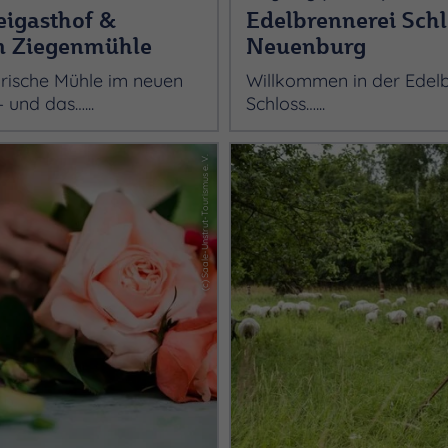
eigasthof &
Edelbrennerei Schl
n Ziegenmühle
Neuenburg
orische Mühle im neuen
Willkommen in der Edel
und das…...
Schloss…...
(c) Saale-Unstrut-Tourismus e. V.