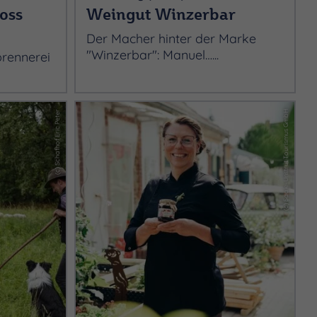
oss
Weingut Winzerbar
Der Macher hinter der Marke
"Winzerbar": Manuel…...
brennerei
(c) Schafhof Eric Peter
(c) Saale-Unstrut Tourismus GmbH