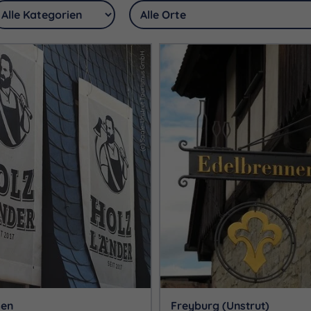
(c) Saale-Unstrut Tourismus GmbH
sen
Freyburg (Unstrut)