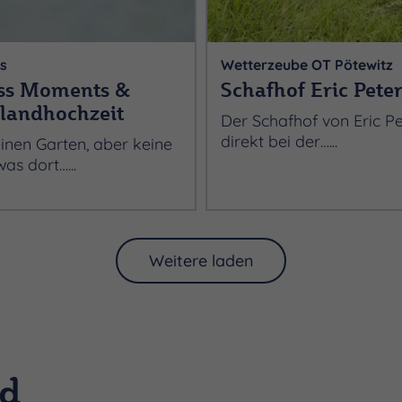
s
Wetterzeube OT Pötewitz
ess Moments &
Schafhof Eric Pete
landhochzeit
Der Schafhof von Eric Pe
direkt bei der…...
inen Garten, aber keine
as dort…...
Weitere laden
nd