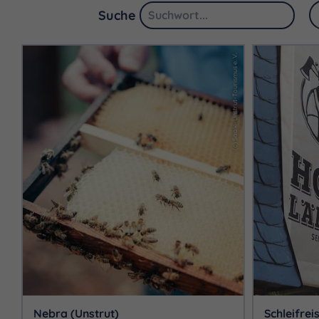
Suche
(c) Saale-Unstrut-Tourismus e. V.
Nebra (Unstrut)
Schleifrei