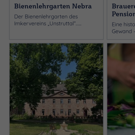
Bienenlehrgarten Nebra
Brauer
Pensio
Der Bienenlehrgarten des
Imkervereins „Unstruttal“…...
Eine hist
Gewand – 
(c) Schloss Zingst