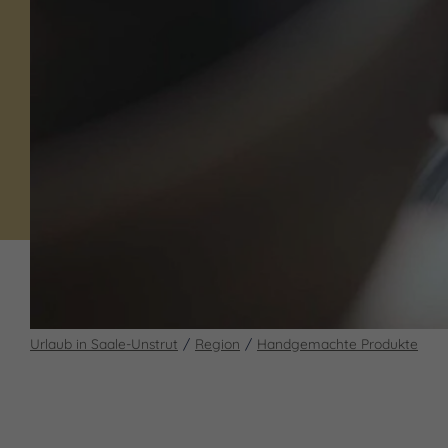
Urlaub in Saale-Unstrut
Region
Handgemachte Produkte