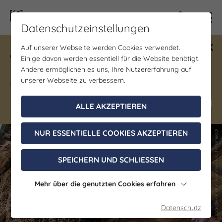
Kontra
Datenschutzeinstellungen
Auf unserer Webseite werden Cookies verwendet.
Gewinne ein Blind Date mit Saale-
Einige davon werden essentiell für die Website benötigt.
Unstrut! Teilnahme vom 1.7. - 18.12.
Andere ermöglichen es uns, Ihre Nutzererfahrung auf
möglich.
unserer Webseite zu verbessern.
Jetzt mitmachen
ALLE AKZEPTIEREN
NUR ESSENTIELLE COOKIES AKZEPTIEREN
(c) Saale-Unstrut-Tourismus e.V., Transmedial
(c) Saale-Unstrut-Tourismus e.V., Transmedial
SPEICHERN UND SCHLIESSEN
Mehr über die genutzten Cookies erfahren
Datenschutz