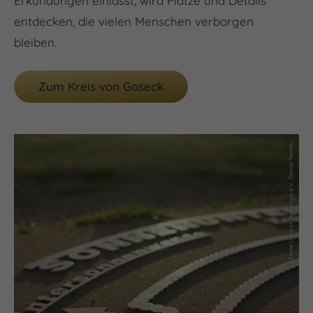
Erkundungen einlässt, wird Plätze und Details
entdecken, die vielen Menschen verborgen
bleiben.
Zum Kreis von Goseck
(c) Saale-Unstrut-Tourismus e.V., Daniel Remler