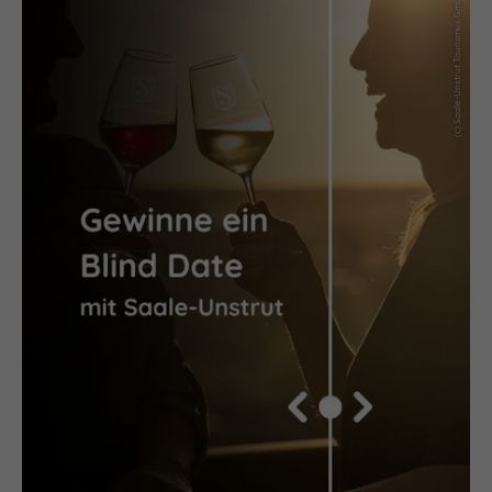
(c) Saale-Unstrut Tourismus GmbH / Foto Falko Matte