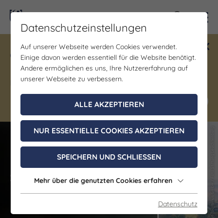
Kontra
Datenschutzeinstellungen
Auf unserer Webseite werden Cookies verwendet.
Gewinne ein Blind Date mit Saale-
Einige davon werden essentiell für die Website benötigt.
Unstrut! Teilnahme vom 1.7. - 18.12.
Andere ermöglichen es uns, Ihre Nutzererfahrung auf
möglich.
unserer Webseite zu verbessern.
Jetzt mitmachen
ALLE AKZEPTIEREN
NUR ESSENTIELLE COOKIES AKZEPTIEREN
(c) Saale-Unstrut Tourismus GmbH / Foto Stiftung Leuchtenburg
(c) Saale-Unstrut Tourismus GmbH / Foto Stiftung Leuchtenburg
SPEICHERN UND SCHLIESSEN
Mehr über die genutzten Cookies erfahren
Datenschutz