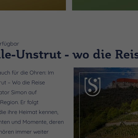
erfügbar
le-Unstrut - wo die Rei
auch für die Ohren: Im
ut – Wo die Reise
rator Simon auf
egion. Er folgt
 die ihre Heimat kennen,
chten und Momente, deren
uhören immer weiter