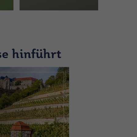
se hinführt
(c) DZT, Jens Wegener