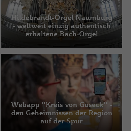
Hildebrandt-Orgel Naumburg
- weltweit einzig authentisch
erhaltene Bach-Orgel
(c) Saale-Unstrut-Tourismus e.V., Falko Matte
Webapp "Kreis von Goseck" -
den Geheimnissen der Region
auf der Spur