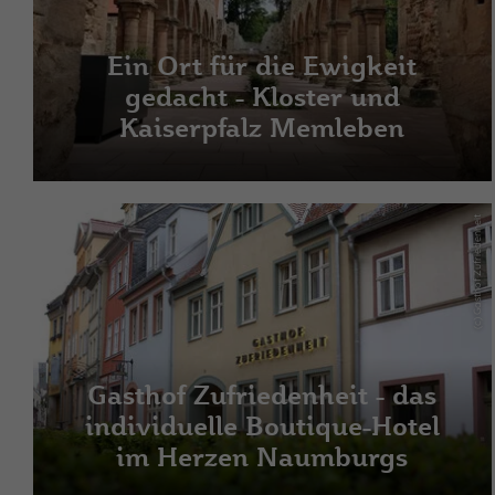
Ein Ort für die Ewigkeit
gedacht - Kloster und
Kaiserpfalz Memleben
(c) Gasthof Zufriedenheit
Gasthof Zufriedenheit - das
individuelle Boutique-Hotel
im Herzen Naumburgs