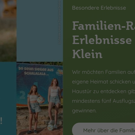
(c) Saale-Unstrut Tourismus GmbH, Falko Matte, Heidi Heldt
Besondere Erlebnisse
Familien-R
Erlebnisse
Klein
Wir möchten Familien auf 
eigene Heimat schicken u
Haustür zu entdecken gib
mindestens fünf Ausflugsz
gewinnen.
Mehr über die Famili