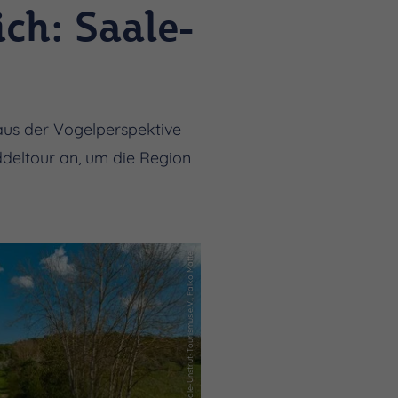
ch: Saale-
 aus der Vogelperspektive
ddeltour an, um die Region
(c) Saale-Unstrut-Tourismus e.V., Falko Matte