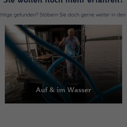
chtige gefunden? Stöbern Sie doch gerne weiter in den
(c) Saale-Unstrut-Tourismus-e.V., Falko Matte
Auf & im Wasser