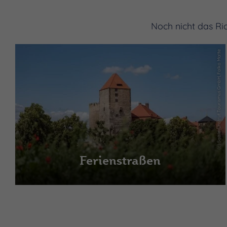
Noch nicht das Ri
(c) Saale-Unstrut Tourismus GmbH, Falko Matte
Ferienstraßen