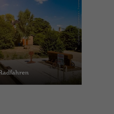
(c) Saale-Unstrut-Tourismus e.V., Transmedial
Radfahren