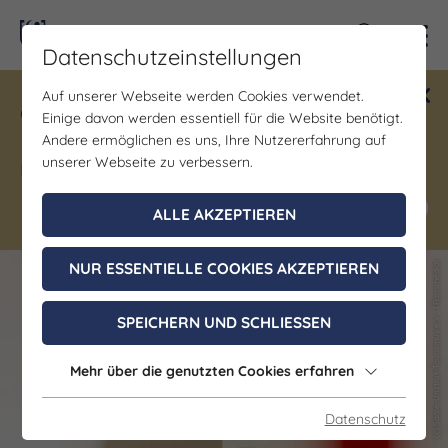
Kontra
Datenschutzeinstellungen
Auf unserer Webseite werden Cookies verwendet.
Gewinne ein Blind Date mit Saale-
Einige davon werden essentiell für die Website benötigt.
Unstrut! Teilnahme vom 1.7. - 18.12.
Andere ermöglichen es uns, Ihre Nutzererfahrung auf
möglich.
unserer Webseite zu verbessern.
Jetzt mitmachen
ALLE AKZEPTIEREN
NUR ESSENTIELLE COOKIES AKZEPTIEREN
(c) Saale-Unstrut-Tourismus e.V., TRansmedial
(c) Saale-Unstrut-Tourismus e.V., TRansmedial
SPEICHERN UND SCHLIESSEN
Mehr über die genutzten Cookies erfahren
Datenschutz