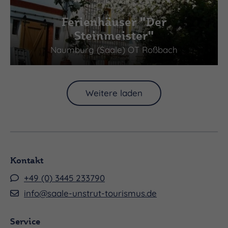
Ferienhäuser "Der
Steinmeister"
Naumburg (Saale) OT Roßbach
Weitere laden
Kontakt
+49 (0) 3445 233790
info@saale-unstrut-tourismus.de
Service