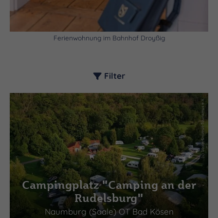
Ferienwohnung im Bahnhof Droyßig
Filter
(c) Saale-Unstrut-Tourismus e.V.
Campingplatz "Camping an der
Rudelsburg"
Naumburg (Saale) OT Bad Kösen