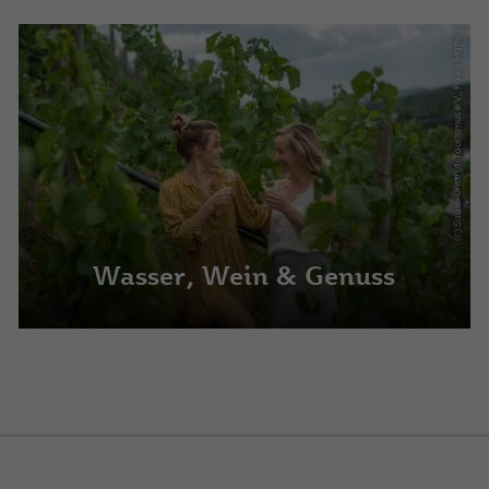
(c) Saale-Unstrut-Tourismus e.V., Falko Matte
Wasser, Wein & Genuss