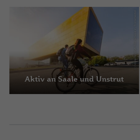
(c) Saale-Unstrut-Tourismus e.V., Transmedial
Aktiv an Saale und Unstrut