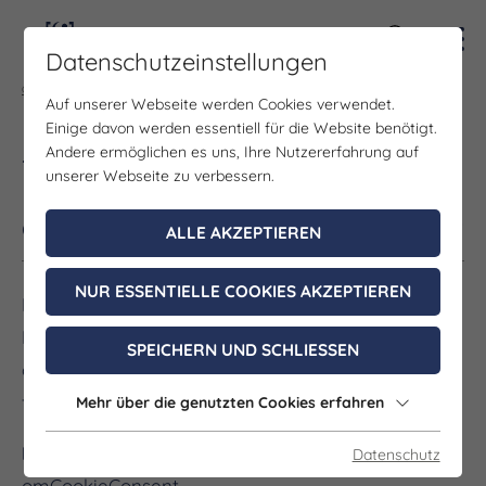
Kontra
Datenschutzeinstellungen
Gruppenportal
Ihre Cookies
Auf unserer Webseite werden Cookies verwendet.
Einige davon werden essentiell für die Website benötigt.
Andere ermöglichen es uns, Ihre Nutzererfahrung auf
Übersicht der verwendeten Cookies
unserer Webseite zu verbessern.
Gruppe:
Essentiell
ALLE AKZEPTIEREN
NUR ESSENTIELLE COOKIES AKZEPTIEREN
Essentielle Cookies werden für grundlegende
Funktionen der Webseite benötigt. Dadurch ist
SPEICHERN UND SCHLIESSEN
gewährleistet, dass die Webseite einwandfrei
funktioniert.
Mehr über die genutzten Cookies erfahren
Name
Datenschutz
omCookieConsent