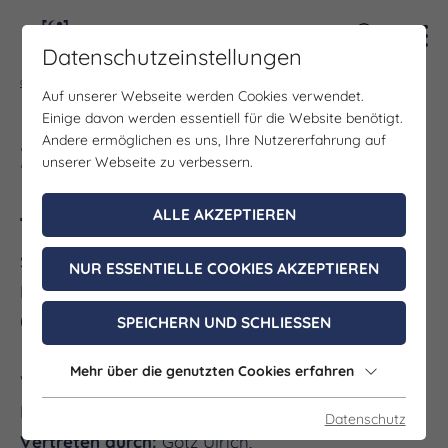
Kontra
Datenschutzeinstellungen
Gruppenportal
Impressum
Auf unserer Webseite werden Cookies verwendet.
Einige davon werden essentiell für die Website benötigt.
Andere ermöglichen es uns, Ihre Nutzererfahrung auf
Impressum
unserer Webseite zu verbessern.
Angaben gemäß § 5 TMG
ALLE AKZEPTIEREN
Saale-Unstrut Tourismus GmbH
NUR ESSENTIELLE COOKIES AKZEPTIEREN
Neuer Steinweg 1
06618 Naumburg (Saale)
SPEICHERN UND SCHLIESSEN
Mehr über die genutzten Cookies erfahren
Vereinsregister: VR 45408
Registergericht: Amtsgericht Stendal
Datenschutz
Vertreten durch:
Götz Ulrich,