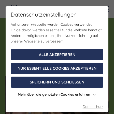
Kontra
Datenschutzeinstellungen
Auf unserer Webseite werden Cookies verwendet.
Führung, Verkostung
Einige davon werden essentiell für die Website benötigt.
7er Weinprobe mit Führung
Andere ermöglichen es uns, Ihre Nutzererfahrung auf
im Landesweingut Kloster
unserer Webseite zu verbessern.
Pforta
ALLE AKZEPTIEREN
07. Januar - 20. Dezember 2026
NUR ESSENTIELLE COOKIES AKZEPTIEREN
(c) IMG – Investitions- und Marketing­gesellschaft Sachsen-Anhalt mbH
SPEICHERN UND SCHLIESSEN
Mehr über die genutzten Cookies erfahren
Datenschutz