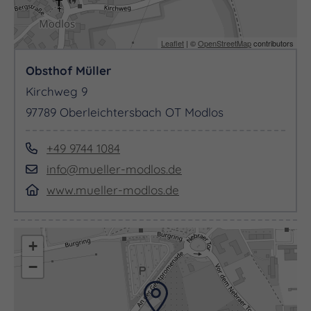
Querfurt kombinieren (800 m entfernt,
Busparkplatz vorhanden).
Leaflet
| ©
OpenStreetMap
contributors
Dauer: ca. 3 Stunden
Obsthof Müller
Kirchweg 9
Preis: 19,50 € pro Person inkl. Begrüßungslikör,
97789 Oberleichtersbach OT Modlos
Führung, Plantagenrundfahrt, Kuchen und Kaffee
+49 9744 1084
Individuelle Absprachen sind möglich für Gruppen
info@mueller-modlos.de
ab 25 bis max. 48 Personen.
www.mueller-modlos.de
Parkmöglichkeit für den Bus ist auf dem Gelände
vorhanden.
+
−