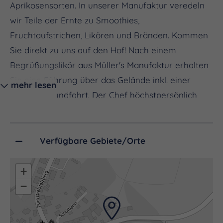
Aprikosensorten. In unserer Manufaktur veredeln
wir Teile der Ernte zu Smoothies,
Fruchtaufstrichen, Likören und Bränden. Kommen
Sie direkt zu uns auf den Hof! Nach einem
Begrüßungslikör aus Müller's Manufaktur erhalten
Sie eine Führung über das Gelände inkl. einer
mehr lesen
Plantagenrundfahrt. Der Chef höchstpersönlich
gibt Ihnen erste Einblicke in den Obstbau und in
die Geschichte unseres Hofes. Im Anschluss daran
lassen Sie im gemütlichen Sitzbereich unserer
Verfügbare Gebiete/Orte
Manufaktur, der für bis zu 50 Personen Platz bietet,
den Charme unseres Hofes noch auf sich wirken.
+
Bei Kaffee und Kuchen lässt es sich perfekt
−
plaudern und zusammensitzen. Der Besuch bei uns
lässt sich perfekt mit einem Abstecher zur Burg