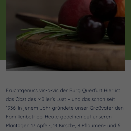
Fruchtgenuss vis-a-vis der Burg Querfurt Hier ist
das Obst des Müller's Lust – und das schon seit
1936. In jenem Jahr gründete unser Großvater den
Familienbetrieb. Heute gedeihen auf unseren
Plantagen 17 Apfel-, 14 Kirsch-, 8 Pflaumen- und 6