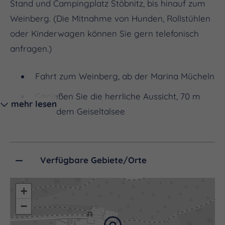
Stand und Campingplatz Stöbnitz, bis hinauf zum
Weinberg. (Die Mitnahme von Hunden, Rollstühlen
oder Kinderwagen können Sie gern telefonisch
anfragen.)
Fahrt zum Weinberg, ab der Marina Mücheln
Genießen Sie die herrliche Aussicht, 70 m
mehr lesen
über dem Geiseltalsee
Saale-Unstrut-Wein vom Geiseltalsee
Audioguide " Vom Bergbau zum Weinbau" -
Verfügbare Gebiete/Orte
die Geschichte
+
Beschreibung:
−
Die Haupthaltestelle der Weinbergbahn befindet