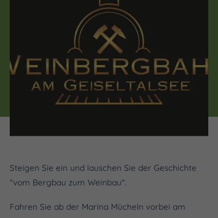
Steigen Sie ein und lauschen Sie der Geschichte
"vom Bergbau zum Weinbau".
Fahren Sie ab der Marina Mücheln vorbei am