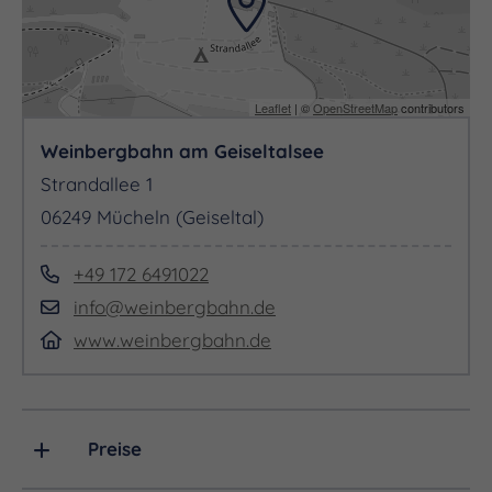
sich an der Marina Mücheln, am Parkplatz.
Die Weinbergbahn startet an der Haupthaltestelle
und fährt in Richtung Stöbnitz, am Strand und
Leaflet
| ©
OpenStreetMap
contributors
Campingplatz vorbei. Auf dem Weinberg
Weinbergbahn am Geiseltalsee
"Goldener Steiger" können Sie verweilen und die
Strandallee 1
Aussicht bei einem Glas Saale-Unstrut Wein
06249 Mücheln (Geiseltal)
genießen.
+49 172 6491022
Eine Fahrt dauert ca. 20 Minuten (es kann auch zu
info@weinbergbahn.de
Verzögerungen kommen). Es können bis zu 54
www.weinbergbahn.de
Fahrgäste mitfahren. Die Fahrten zum Weinberg
und zur Marina zurück kosten 10,00 € p.P. Ein
Gruppenpreis kann angefragt werden. Die
Preise
Weinbergbahn hält am Weinberg nur zum Ein-