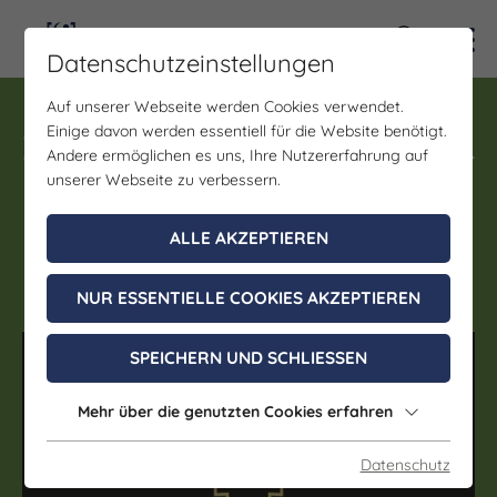
Kontra
Datenschutzeinstellungen
Auf unserer Webseite werden Cookies verwendet.
Rundfahrt, Nebenleistung, Audioguide
Einige davon werden essentiell für die Website benötigt.
Fahrt mit der Weinbergbahn
Andere ermöglichen es uns, Ihre Nutzererfahrung auf
von der Marina Mücheln
unserer Webseite zu verbessern.
zum Weinberg
ALLE AKZEPTIEREN
01. April - 31. Oktober 2026
NUR ESSENTIELLE COOKIES AKZEPTIEREN
(c) Weinbergbahn
SPEICHERN UND SCHLIESSEN
Mehr über die genutzten Cookies erfahren
Datenschutz