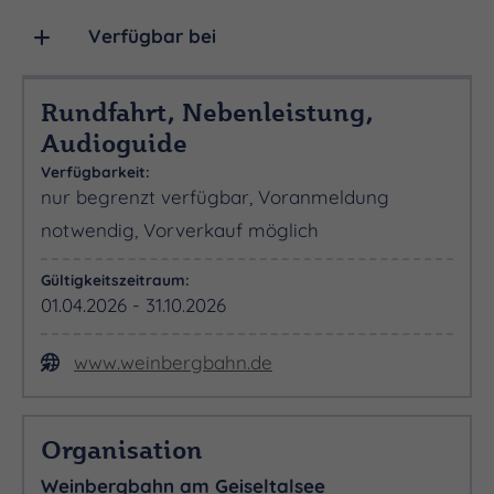
und Ausstieg und fährt dann zurück zur Marina
Mücheln. Ein Ausstieg an der Bedarfshaltestelle
Verfügbar bei
Strand- Geiseltalcamp ist möglich. An der Marina
Mücheln und am Parkplatz Strand Stöbnitz, finden
Rundfahrt, Nebenleistung,
sich Parkmöglichkeiten für Busse.
Audioguide
Verfügbarkeit:
nur begrenzt verfügbar, Voranmeldung
notwendig, Vorverkauf möglich
Gültigkeitszeitraum:
01.04.2026 - 31.10.2026
www.weinbergbahn.de
Organisation
Weinbergbahn am Geiseltalsee