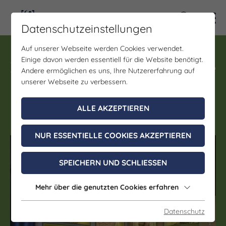
Kontra
Datenschutzeinstellungen
Auf unserer Webseite werden Cookies verwendet.
Führung, Eintritt
Einige davon werden essentiell für die Website benötigt.
Führung durch das Deutsche
Andere ermöglichen es uns, Ihre Nutzererfahrung auf
Kinderwagenmuseum in
unserer Webseite zu verbessern.
Zeitz
ALLE AKZEPTIEREN
NUR ESSENTIELLE COOKIES AKZEPTIEREN
(c) IMG – Investitions- und Marketing­gesellschaft Sachsen-Anhalt mbH
SPEICHERN UND SCHLIESSEN
Mehr über die genutzten Cookies erfahren
Datenschutz