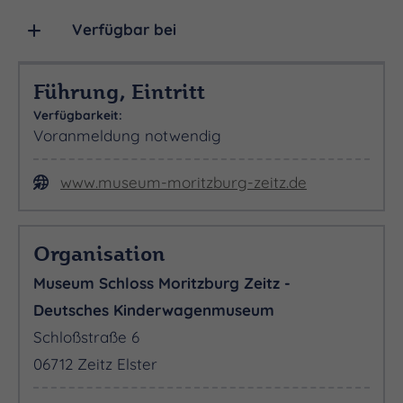
Familienkarte (2 Erwachsene mit max. 4 Kindern):
Verfügbar bei
20,00 €
Führung, Eintritt
Kindergruppe aus Schule, Kindergarten, Hort o.ä.
Verfügbarkeit:
(max. 30 Kinder, Lehr- und Erziehungskräfte frei):
Voranmeldung notwendig
40,00 €
www.museum-moritzburg-zeitz.de
Gruppe bis 20 Pers.: 120,00 €
Führungen Einzelpersonen / Gruppen bis 20 Pers.
Organisation
pro Stunde: 40,00 € (zzgl. zum Eintritt)
Museum Schloss Moritzburg Zeitz -
Deutsches Kinderwagenmuseum
Schloßstraße 6
06712 Zeitz Elster