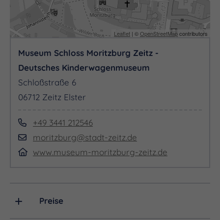
Eintrittspreise:
Leaflet
| ©
OpenStreetMap
contributors
Erwachsene und Jugendliche: 8,00 €
Museum Schloss Moritzburg Zeitz -
Deutsches Kinderwagenmuseum
Ermäßigungsberechtigte: 4,00 €
Schloßstraße 6
(Kinder von 3 bis 13 Jahren, Schüler, Studenten,
06712 Zeitz Elster
Schwerbeschädigte ab einem GdB von 50,
Bundesfreiwilligendienstler, Inhaber Touristiker-
+49 3441 212546
Card Saale-Unstrut, Inhaber des Sozialpasses der
moritzburg@stadt-zeitz.de
Stadt Zeitz, der VGem Droyßiger-Zeitzer Forst und
www.museum-moritzburg-zeitz.de
der Elsteraue)
Kombi-Ticket Museum & Park: 10,00 € / 4,50 €
Preise
ermäßigt