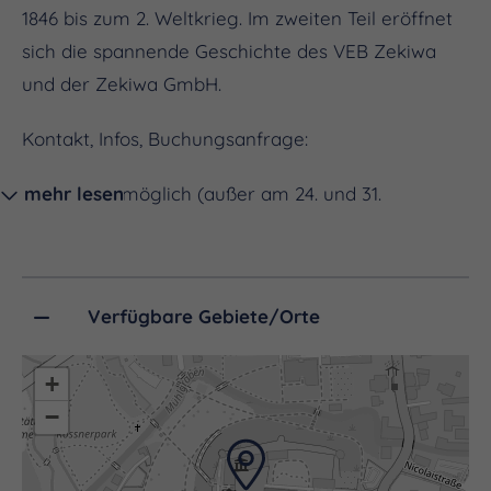
1846 bis zum 2. Weltkrieg. Im zweiten Teil eröffnet
sich die spannende Geschichte des VEB Zekiwa
und der Zekiwa GmbH.
Kontakt, Infos, Buchungsanfrage:
ganzjährig möglich (außer am 24. und 31.
mehr lesen
Dezember)
max. 25 Personen
Verfügbare Gebiete/Orte
Dauer:
jeweils ca. 60 Minuten
+
Preise für Führungen:
−
Führungen Einzelpersonen / Gruppen bis 20 Pers.
pro Stunde: 40,00 € (zzgl. zum Eintritt)