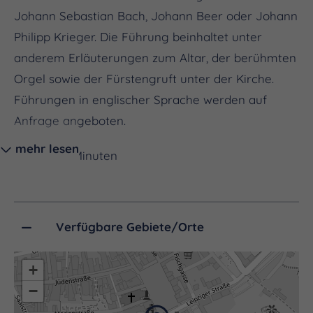
Johann Sebastian Bach, Johann Beer oder Johann
Philipp Krieger. Die Führung beinhaltet unter
anderem Erläuterungen zum Altar, der berühmten
Orgel sowie der Fürstengruft unter der Kirche.
Führungen in englischer Sprache werden auf
Anfrage angeboten.
mehr lesen
Dauer:
30 Minuten
Preis:
Führungspauschale zzgl. Eintritt pro Person
Buchungshinweise:
Verfügbare Gebiete/Orte
Gruppen:
ab 10 Personen
+
−
Eintritt:
regulär 6 €, ermäßigt 4 €