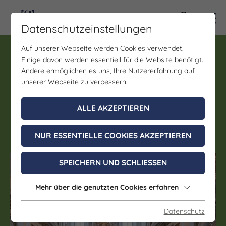
Kontra
Datenschutzeinstellungen
Auf unserer Webseite werden Cookies verwendet.
Führung, Eintritt
Einige davon werden essentiell für die Website benötigt.
Führung in der
Andere ermöglichen es uns, Ihre Nutzererfahrung auf
Schlosskirche Sankt
unserer Webseite zu verbessern.
Trinitatis im Schloss Neu-
ALLE AKZEPTIEREN
Augustusburg Weißenfels
NUR ESSENTIELLE COOKIES AKZEPTIEREN
SPEICHERN UND SCHLIESSEN
(c) Saale-Unstrut Tourismus GmbH
Mehr über die genutzten Cookies erfahren
Datenschutz