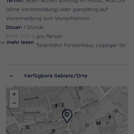
Termin:
jeden letzten Sonntag im Monat, 14.00 Uhr
(ohne Voranmeldung) oder ganzjährig auf
Voranmeldung zum Wunschtermin
Dauer:
1 Stunde
Preis:
4,00 € pro Person
mehr lesen
Treffpunkt:
Toreinfahrt Fürstenhaus, Leipziger Str.
9
Verfügbare Gebiete/Orte
+
−