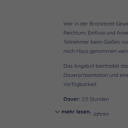
Wer in der Bronzezeit Gewi
Reichtum, Einfluss und Ans
Teilnehmer beim Gießen von
nach Haus genommen werd
Das Angebot beinhaltet das
Dauerpräsentation und eine
Verfügbarkeit.
Dauer:
2,5 Stunden
mehr lesen
Alter:
ab 12 Jahren