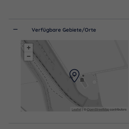
Gruppen bis 12 Personen:
Verfügbare Gebiete/Orte
+
−
Leaflet
| ©
OpenStreetMap
contributors