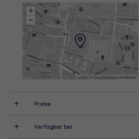
+
−
Leaflet
| ©
OpenStreetMap
contributors
Preise
Verfügbar bei