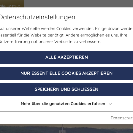
ale-Unstrut
Datenschutzeinstellungen
Auf unserer Webseite werden Cookies verwendet. Einige davon werde
uppenreisen
Schülerreisen
Tagungen & Incen
essentiell für die Website benötigt. Andere ermöglichen es uns, Ihre
Nutzererfahrung auf unserer Webseite zu verbessern.
Verkostung
ALLE AKZEPTIEREN
r Jena: Kaffeet
NUR ESSENTIELLE COOKIES AKZEPTIEREN
Saaleblick
SPEICHERN UND SCHLIESSEN
Mehr über die genutzten Cookies erfahren
01. Januar - 31. Dezember 2026
Datenschut