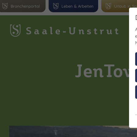
Branchenportal
Leben & Arbeiten
Urlaub in Sa
Gr
JenTowe