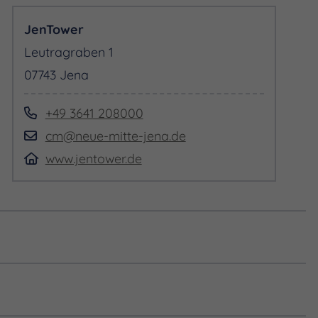
JenTower
Leutragraben 1
07743 Jena
+49 3641 208000
cm@neue-mitte-jena.de
www.jentower.de