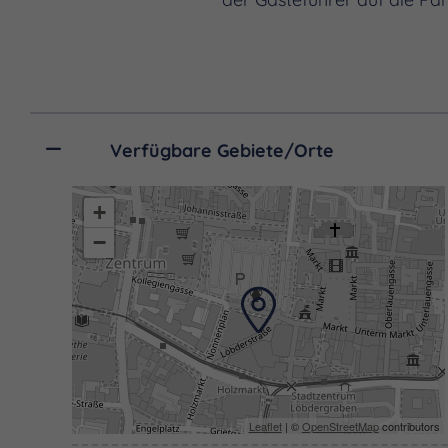
Verfügbare Gebiete/Orte
+
−
Leaflet
| ©
OpenStreetMap
contributors