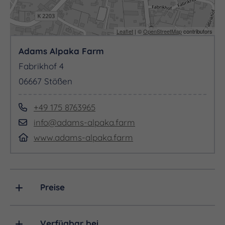
Leaflet
| ©
OpenStreetMap
contributors
Adams Alpaka Farm
Fabrikhof 4
06667 Stößen
+49 175 8763965
info@adams-alpaka.farm
www.adams-alpaka.farm
Preise
Verfügbar bei