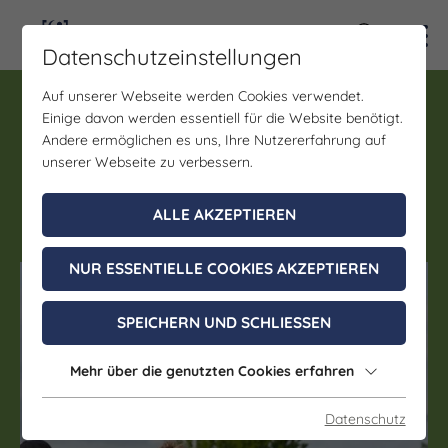
Kontra
Datenschutzeinstellungen
Auf unserer Webseite werden Cookies verwendet.
Führung, Kinderbetreuung
Einige davon werden essentiell für die Website benötigt.
Kindergeburtstag bei
Andere ermöglichen es uns, Ihre Nutzererfahrung auf
Adams Alpaka Farm
unserer Webseite zu verbessern.
ALLE AKZEPTIEREN
01. Januar - 31. Dezember 2026
NUR ESSENTIELLE COOKIES AKZEPTIEREN
(c) Saale-Unstrut Tourismus GmbH
SPEICHERN UND SCHLIESSEN
Mehr über die genutzten Cookies erfahren
Datenschutz