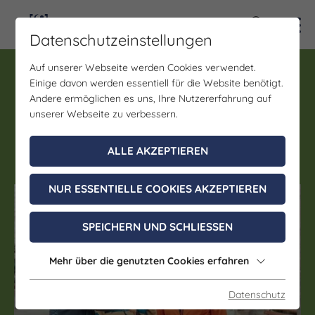
Kontra
Datenschutzeinstellungen
Auf unserer Webseite werden Cookies verwendet.
Audioguide, Videoguide
Einige davon werden essentiell für die Website benötigt.
Kloster Memleben medial
Andere ermöglichen es uns, Ihre Nutzererfahrung auf
erleben
unserer Webseite zu verbessern.
ALLE AKZEPTIEREN
15. März - 31. Oktober 2026
NUR ESSENTIELLE COOKIES AKZEPTIEREN
(c) Saale-Unstrut Tourismus GmbH
SPEICHERN UND SCHLIESSEN
Mehr über die genutzten Cookies erfahren
Datenschutz