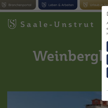
Branchenportal
Leben & Arbeiten
Urlaub in Sa
Gr
Weinbergho