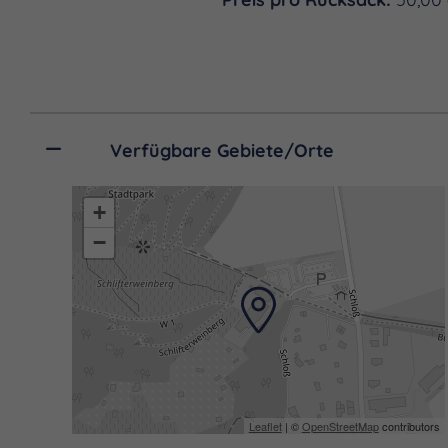
Verfügbare Gebiete/Orte
+
−
Leaflet
| ©
OpenStreetMap
contributors