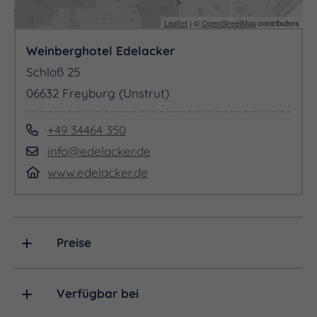
Die Kosten pro Weinwanderung belaufen sich auf
ca. 60 € bis 80 € (abhängig von dem jeweiligen
Leaflet
| ©
OpenStreetMap
contributors
Wanderführer). Dies ist ein Pauschalpreis und
Weinberghotel Edelacker
unabhängig von der Gruppengröße.
Schloß 25
06632 Freyburg (Unstrut)
+49 34464 350
info@edelacker.de
www.edelacker.de
Preise
Verfügbar bei