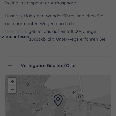
Weine in entspannter Atmosphäre.
Unsere erfahrenen Wanderführer begleiten Sie
auf charmanten Wegen durch das
Weinanbaugebiet, das auf eine 1000-jährige
mehr lesen
Geschichte zurückblickt. Unterwegs erfahren Sie
Wissenswertes über die Rebsorten, den Weinbau
und die Traditionen dieser einzigartigen
Kulturlandschaft.
Verfügbare Gebiete/Orte
Lust auf Genuss und Natur?
+
Dann sichern Sie sich jetzt Ihren Platz bei unserer
−
Weinwanderung durch die Saale-Unstrut-Region –
wir freuen uns auf Sie!