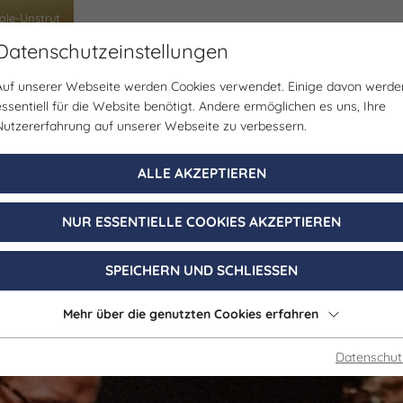
ale-Unstrut
Datenschutzeinstellungen
Auf unserer Webseite werden Cookies verwendet. Einige davon werde
uppenreisen
Schülerreisen
Tagungen & Incen
essentiell für die Website benötigt. Andere ermöglichen es uns, Ihre
Nutzererfahrung auf unserer Webseite zu verbessern.
Führung, Verkostung
ALLE AKZEPTIEREN
ergang - Wein 
NUR ESSENTIELLE COOKIES AKZEPTIEREN
weingut Kloster
SPEICHERN UND SCHLIESSEN
Mehr über die genutzten Cookies erfahren
07. Januar - 20. Dezember 2026
Datenschut