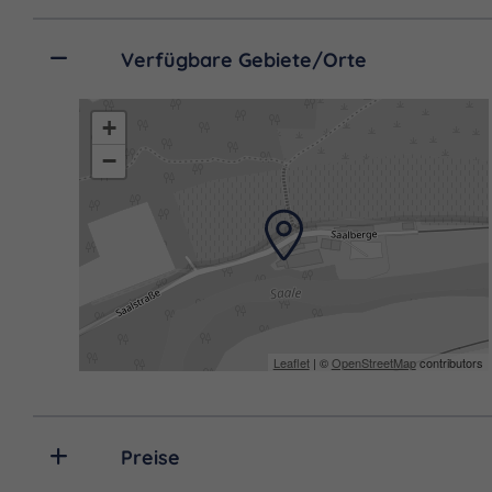
Verfügbare Gebiete/Orte
+
−
Leaflet
| ©
OpenStreetMap
contributors
Preise