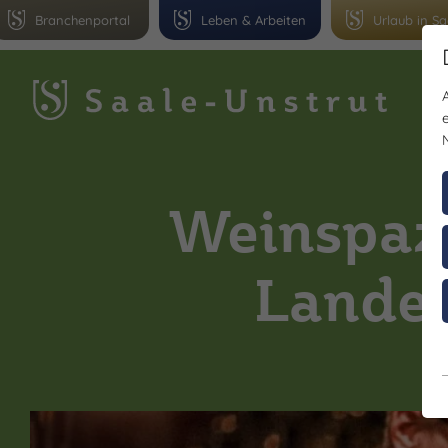
Branchenportal
Leben & Arbeiten
Urlaub in Sa
Gr
Weinspazi
Landes