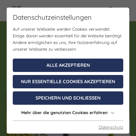
Kontra
Datenschutzeinstellungen
Auf unserer Webseite werden Cookies verwendet.
Führung, Eintritt
Einige davon werden essentiell für die Website benötigt.
Zeit der Herzöge: Führung
Andere ermöglichen es uns, Ihre Nutzererfahrung auf
durch die Ausstellung
unserer Webseite zu verbessern.
„Barocke Residenzkultur in
ALLE AKZEPTIEREN
Zeitz“
NUR ESSENTIELLE COOKIES AKZEPTIEREN
SPEICHERN UND SCHLIESSEN
(c) Saale-Unstrut-Tourismus e. V.
Mehr über die genutzten Cookies erfahren
Datenschutz