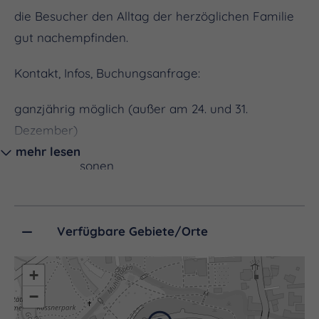
die Besucher den Alltag der herzöglichen Familie
gut nachempfinden.
Kontakt, Infos, Buchungsanfrage:
ganzjährig möglich (außer am 24. und 31.
Dezember)
mehr lesen
max. 25 Personen
Dauer:
Verfügbare Gebiete/Orte
jeweils ca. 60 Minuten
Eintrittspreise:
+
−
Erwachsene und Jugendliche: 8,00 €