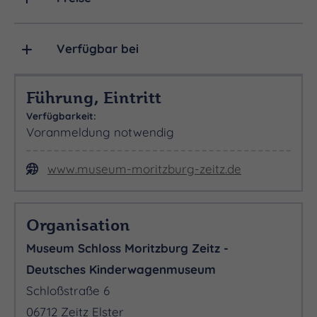
(max. 30 Kinder, Lehr- und Erziehungskräfte frei):
40,00 €
Verfügbar bei
Gruppe bis 20 Pers.: 120,00 €
Führung, Eintritt
Führungen Einzelpersonen / Gruppen bis 20 Pers.
Verfügbarkeit:
pro Stunde: 40,00 € (zzgl. zum Eintritt)
Voranmeldung notwendig
www.museum-moritzburg-zeitz.de
Organisation
Museum Schloss Moritzburg Zeitz -
Deutsches Kinderwagenmuseum
Schloßstraße 6
06712 Zeitz Elster