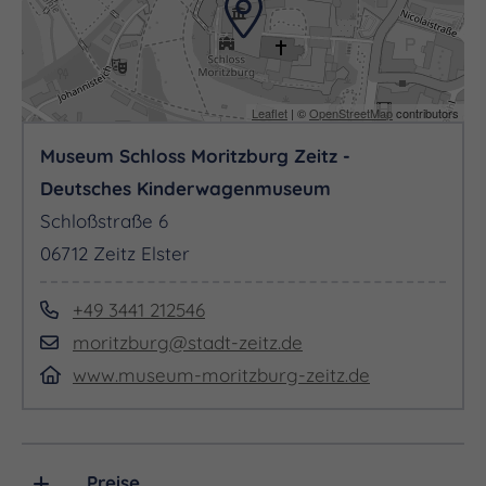
Ermäßigungsberechtigte: 4,00 €
(Kinder von 3 bis 13 Jahren, Schüler, Studenten,
Leaflet
| ©
OpenStreetMap
contributors
Schwerbeschädigte ab einem GdB von 50,
Museum Schloss Moritzburg Zeitz -
Bundesfreiwilligendienstler, Inhaber Touristiker-
Deutsches Kinderwagenmuseum
Card Saale-Unstrut, Inhaber des Sozialpasses der
Schloßstraße 6
Stadt Zeitz, der VGem Droyßiger-Zeitzer Forst und
06712 Zeitz Elster
der Elsteraue)
Kombi-Ticket Museum & Park: 10,00 € / 4,50 €
+49 3441 212546
ermäßigt
moritzburg@stadt-zeitz.de
www.museum-moritzburg-zeitz.de
Familienkarte (2 Erwachsene mit max. 4 Kindern):
20,00 €
Kindergruppe aus Schule, Kindergarten, Hort o.ä.
Preise