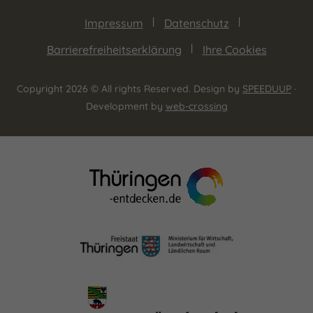
Impressum
Datenschutz
Barrierefreiheitserklärung
Ihre Cookies
Copyright 2026 © All rights Reserved. Design by
SPEEDUUP
·
Development by
web-crossing