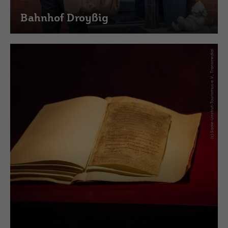
Bahnhof Droyßig
(c) Saale-Unstrut-Tourismus-e.V., Transmedial