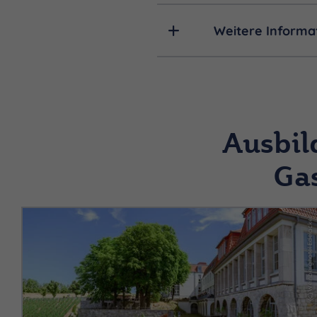
Weitere Informa
Ausbil
Gas
(c) Weinberghotel Edelacker