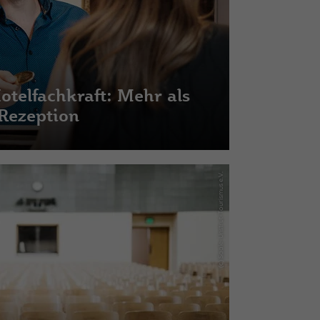
telfachkraft: Mehr als
Rezeption
(c) Saale-Unstrut-Tourismus e.V.