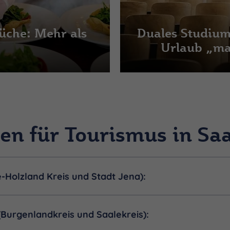
üche: Mehr als
Duales Studiu
Urlaub „ma
en für Tourismus in Sa
-Holzland Kreis und Stadt Jena):
Burgenlandkreis und Saalekreis):