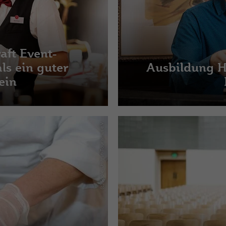
aft Event-
ls ein guter
Ausbildung Ho
ein
(c) Saale-Unstrut-Tourismus e.V.