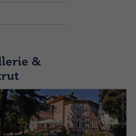
lerie &
trut
(c) Parkhotel Güldene Berge