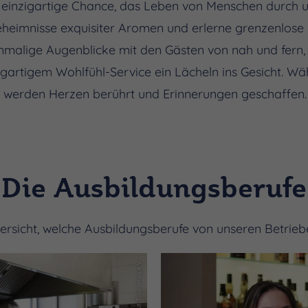
ie einzigartige Chance, das Leben von Menschen durch u
eheimnisse exquisiter Aromen und erlerne grenzenlose 
einmalige Augenblicke mit den Gästen von nah und fern,
igartigem Wohlfühl-Service ein Lächeln ins Gesicht. Wä
e werden Herzen berührt und Erinnerungen geschaffen
Die Ausbildungsberufe
Übersicht, welche Ausbildungsberufe von unseren Betri
(c) Saale-Unstrut-Tourismus e.V.