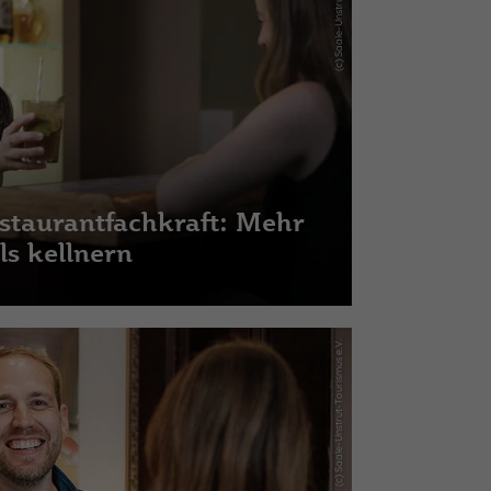
staurantfachkraft: Mehr
ls kellnern
(c) Saale-Unstrut-Tourismus e.V.