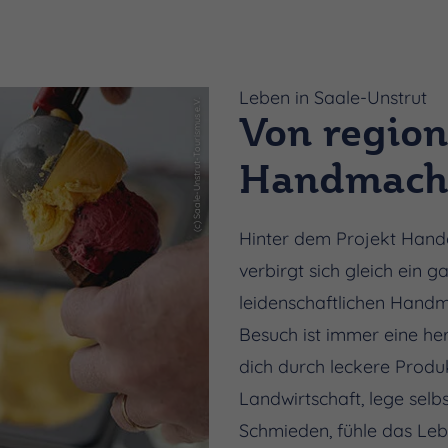
Leben in Saale-Unstrut
(c) Saale-Unstrut-Tourismus e.V.
Von region
Handmache
Hinter dem Projekt Hand
verbirgt sich gleich ein 
leidenschaftlichen Handm
Besuch ist immer eine he
dich durch leckere Produ
Landwirtschaft, lege sel
Schmieden, fühle das Leb