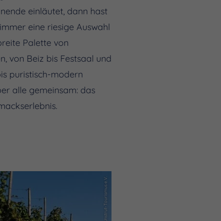
onende einläutet, dann hast
 immer eine riesige Auswahl
breite Palette von
, von Beiz bis Festsaal und
bis puristisch-modern
aber alle gemeinsam: das
mackserlebnis.
(c) Saale-Unstrut-Tourismus e.V.