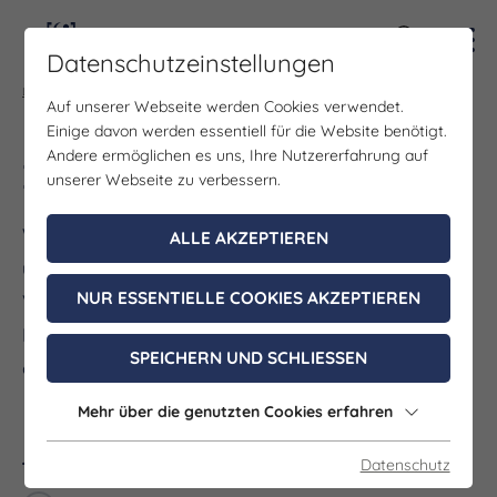
Kontra
Datenschutzeinstellungen
Leben & Arbeiten
Auf unserer Webseite werden Cookies verwendet.
Einige davon werden essentiell für die Website benötigt.
Andere ermöglichen es uns, Ihre Nutzererfahrung auf
Kontaktformular
unserer Webseite zu verbessern.
Willkommen auf unserer Kontaktseite! Wir freuen
ALLE AKZEPTIEREN
uns über Dein Interesse und stehen Dir gerne zur
NUR ESSENTIELLE COOKIES AKZEPTIEREN
Verfügung. Nutze das unten stehende
Kontaktformular, um uns Dein Anliegen, Fragen
SPEICHERN UND SCHLIESSEN
oder Anregungen mitzuteilen.
Mehr über die genutzten Cookies erfahren
Anrede
*
Datenschutz