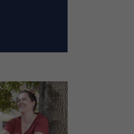
(c) Saale-Unstrut Tourismus GmbH