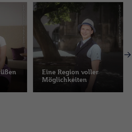
(c) Saale-Unstrut Tourismus GmbH
(c) Saale-Unstrut Tourismus GmbH
süßen
Eine Region voller
Möglichkeiten