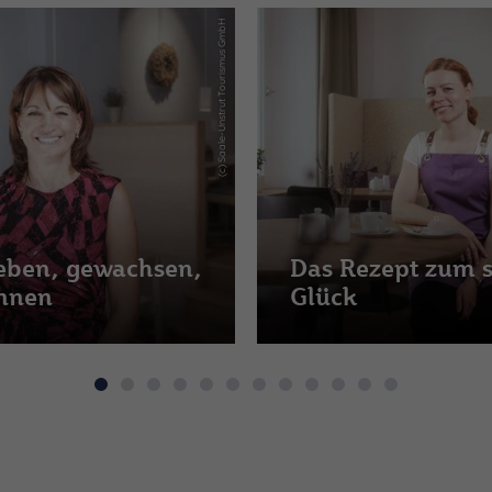
(c) Saale-Unstrut Tourismus GmbH
eben, gewachsen,
Das Rezept zum 
nnen
Glück