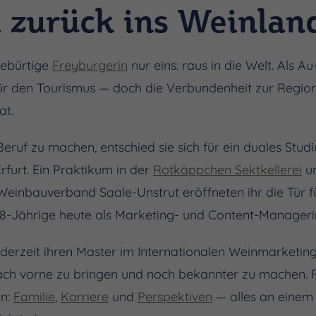
d zurück ins Weinlan
gebürtige
Freyburgerin
nur eins: raus in die Welt. Als Au
ür den Tourismus — doch die Verbundenheit zur Region
at.
eruf zu machen, entschied sie sich für ein duales Stud
urt. Ein Praktikum in der
Rotkäppchen Sektkellerei
un
nbauverband Saale-Unstrut eröffneten ihr die Tür fü
28-Jährige heute als Marketing- und Content-Manageri
e derzeit ihren Master im Internationalen Weinmarketin
ach vorne zu bringen und noch bekannter zu machen. F
en:
Familie
,
Karriere
und
Perspektiven
— alles an einem 