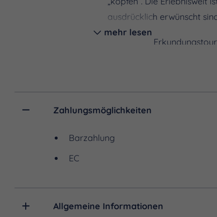
„köpfen“. Die Erlebniswelt 
ausdrücklich erwünscht sind
mehr lesen
Neben den Erkundungstouren
ausklingen zu lassen, zum B
kannst du alle Produkte de
Ausgangspunkt, um die We
Zahlungsmöglichkeiten
Barzahlung
EC
Allgemeine Informationen