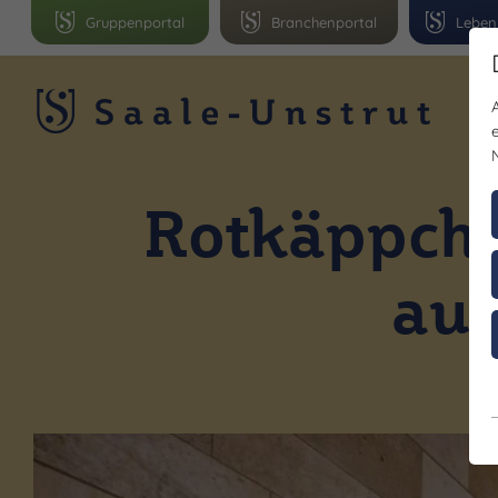
Gruppenportal
Branchenportal
Leben
R
Rotkäppche
aus