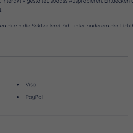
ist interaktiv gestaltet, sodass Ausprobieren, Entdecke
.
 durch die Sektkellerei lädt unter anderem der Licht
eispiel bei einem der regelmäßig stattfindenden Event
r Marke Rotkäppchen kosten. Die Lage mitten in Freyb
inberge und die nähere Umgebung zu entdecken.
Visa
PayPal