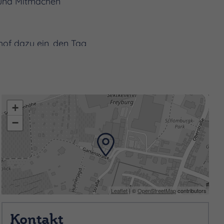
n und Mitmachen
hof dazu ein, den Tag
s. In der hauseigenen Bar
urg ist außerdem idealer
+
−
Leaflet
| ©
OpenStreetMap
contributors
Kontakt