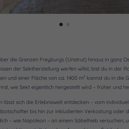
über die Grenzen Freyburgs (Unstrut) hinaus in ganz 
lissen der Sektherstellung werfen willst, bist du in der
gen und einer Fläche von ca. 1400 m² kannst du in die
st, wie Sekt eigentlich hergestellt wird – früher und he
n lässt sich die Erlebniswelt entdecken – vom individu
botschafter bis hin zur inkludierten Verkostung oder d
ich – wie Napoleon – an einem Säbelhieb versuchen, u