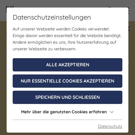
Kontra
Datenschutzeinstellungen
Auf unserer Webseite werden Cookies verwendet.
Gewinne ein Blind Date mit Saale-
Einige davon werden essentiell für die Website benötigt.
Unstrut! Teilnahme vom 1.7. - 18.12.
Andere ermöglichen es uns, Ihre Nutzererfahrung auf
möglich.
unserer Webseite zu verbessern.
Jetzt mitmachen
ALLE AKZEPTIEREN
NUR ESSENTIELLE COOKIES AKZEPTIEREN
Gastgeber
Jugendherberge Naumburg
SPEICHERN UND SCHLIESSEN
Naumburg
Mehr über die genutzten Cookies erfahren
Deutsche Küche | Laktosefreie Küche |
Datenschutz
vegetarische Küche | vegane Küche | Glutenfreie