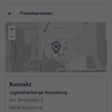
Freizeitaktivitäten miteinander verbunden werden.
Fremdsprachen
+
−
Leaflet
| ©
OpenStreetMap
contributors
Kontakt
Jugendherberge Naumburg
Am Tennisplatz 9
06618 Naumburg