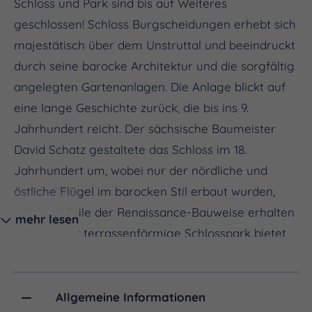
Schloss und Park sind bis auf Weiteres
geschlossen! Schloss Burgscheidungen erhebt sich
majestätisch über dem Unstruttal und beeindruckt
durch seine barocke Architektur und die sorgfältig
angelegten Gartenanlagen. Die Anlage blickt auf
eine lange Geschichte zurück, die bis ins 9.
Jahrhundert reicht. Der sächsische Baumeister
David Schatz gestaltete das Schloss im 18.
Jahrhundert um, wobei nur der nördliche und
östliche Flügel im barocken Stil erbaut wurden,
während Teile der Renaissance-Bauweise erhalten
mehr lesen
blieben. Der terrassenförmige Schlosspark bietet
einen tollen Anblick: Symmetrische Wege,
kunstvoll geschnittene Kugelbäume und
Skulpturen prägen das Bild, während eine Grotte
Allgemeine Informationen