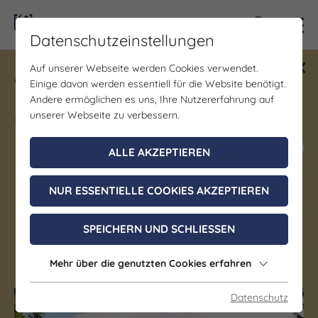
Kontra
Datenschutzeinstellungen
Auf unserer Webseite werden Cookies verwendet.
Gewinne ein Blind Date mit Saale-
Einige davon werden essentiell für die Website benötigt.
Unstrut! Teilnahme vom 1.7. - 18.12.
Andere ermöglichen es uns, Ihre Nutzererfahrung auf
möglich.
unserer Webseite zu verbessern.
Jetzt mitmachen
ALLE AKZEPTIEREN
NUR ESSENTIELLE COOKIES AKZEPTIEREN
Denkmal/Wahrzeichen | Schloss/Burg
Schloss Burgscheidungen
SPEICHERN UND SCHLIESSEN
Laucha an der Unstrut OT Burgscheidungen
Mehr über die genutzten Cookies erfahren
Datenschutz