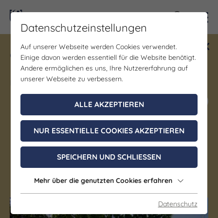
Kontra
Datenschutzeinstellungen
Auf unserer Webseite werden Cookies verwendet.
Gewinne ein Blind Date mit Saale-
Einige davon werden essentiell für die Website benötigt.
Unstrut! Teilnahme vom 1.7. - 18.12.
Andere ermöglichen es uns, Ihre Nutzererfahrung auf
möglich.
unserer Webseite zu verbessern.
Jetzt mitmachen
ALLE AKZEPTIEREN
NUR ESSENTIELLE COOKIES AKZEPTIEREN
Denkmal/Wahrzeichen | Schloss/Burg
Schloss Christiansburg
SPEICHERN UND SCHLIESSEN
Eisenberg
Mehr über die genutzten Cookies erfahren
Datenschutz