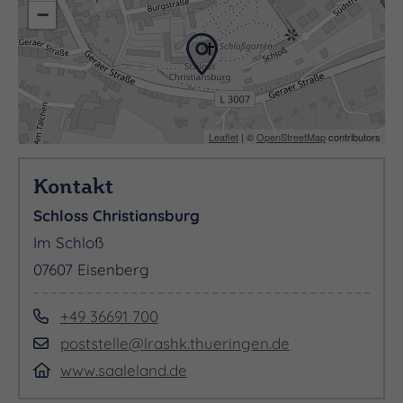
−
Leaflet
| ©
OpenStreetMap
contributors
Kontakt
Schloss Christiansburg
Im Schloß
07607 Eisenberg
+49 36691 700
poststelle@lrashk.thueringen.de
www.saaleland.de