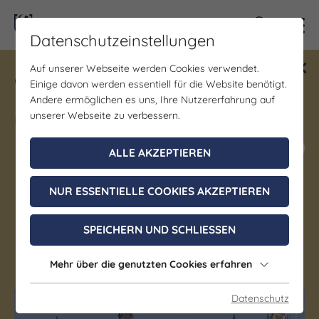
Kontra
Datenschutzeinstellungen
Auf unserer Webseite werden Cookies verwendet.
Gewinne ein Blind Date mit Saale-
Einige davon werden essentiell für die Website benötigt.
Unstrut! Teilnahme vom 1.7. - 18.12.
Andere ermöglichen es uns, Ihre Nutzererfahrung auf
möglich.
unserer Webseite zu verbessern.
Jetzt mitmachen
ALLE AKZEPTIEREN
NUR ESSENTIELLE COOKIES AKZEPTIEREN
Denkmal/Wahrzeichen | Schloss/Burg
Schloss Vitzenburg
SPEICHERN UND SCHLIESSEN
Vitzenburg
Mehr über die genutzten Cookies erfahren
Datenschutz