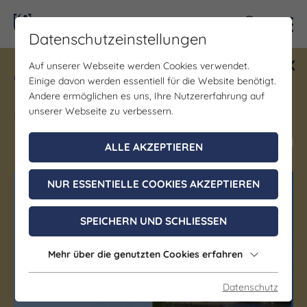
Kontra
Datenschutzeinstellungen
Auf unserer Webseite werden Cookies verwendet.
Gewinne ein Blind Date mit Saale-
Einige davon werden essentiell für die Website benötigt.
Unstrut! Teilnahme vom 1.7. - 18.12.
Andere ermöglichen es uns, Ihre Nutzererfahrung auf
möglich.
unserer Webseite zu verbessern.
Jetzt mitmachen
ALLE AKZEPTIEREN
NUR ESSENTIELLE COOKIES AKZEPTIEREN
(c) Saale-Unstrut-Tourismus e.V.
(c) Saale-Unstrut-Tourismus e.V.
SPEICHERN UND SCHLIESSEN
Mehr über die genutzten Cookies erfahren
Datenschutz