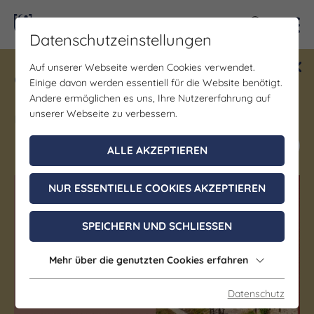
Kontra
Datenschutzeinstellungen
Auf unserer Webseite werden Cookies verwendet.
Gewinne ein Blind Date mit Saale-
Einige davon werden essentiell für die Website benötigt.
Unstrut! Teilnahme vom 1.7. - 18.12.
Andere ermöglichen es uns, Ihre Nutzererfahrung auf
möglich.
unserer Webseite zu verbessern.
Jetzt mitmachen
ALLE AKZEPTIEREN
NUR ESSENTIELLE COOKIES AKZEPTIEREN
(c) Saale-Unstrut-Tourismus e.V.
(c) Saale-Unstrut-Tourismus e.V.
SPEICHERN UND SCHLIESSEN
Mehr über die genutzten Cookies erfahren
Datenschutz