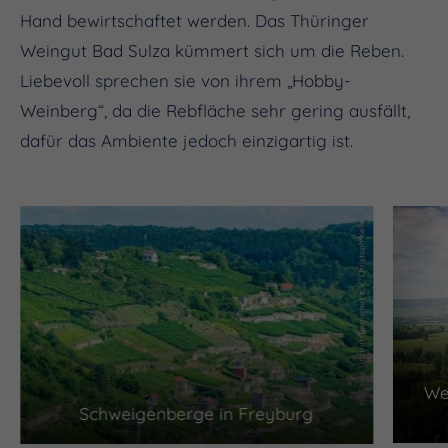
Hand bewirtschaftet werden. Das Thüringer
Weingut Bad Sulza kümmert sich um die Reben.
Liebevoll sprechen sie von ihrem „Hobby-
Weinberg“, da die Rebfläche sehr gering ausfällt,
dafür das Ambiente jedoch einzigartig ist.
(c) Saale-Unstrut-Tourismus e.V., Christoph Keller
We
Schweigenberge in Freyburg