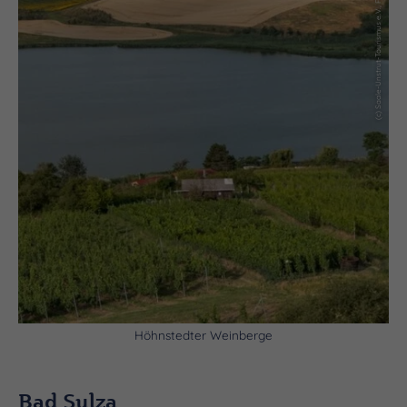
(c) Saale-Unstrut-Tourismus e.V., Falko Matte
Höhnstedter Weinberge
Bad Sulza