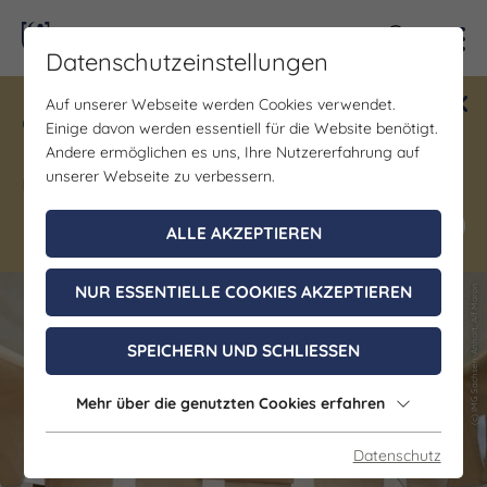
Kontra
Datenschutzeinstellungen
Auf unserer Webseite werden Cookies verwendet.
Gewinne ein Blind Date mit Saale-
Einige davon werden essentiell für die Website benötigt.
Unstrut! Teilnahme vom 1.7. - 18.12.
Andere ermöglichen es uns, Ihre Nutzererfahrung auf
möglich.
unserer Webseite zu verbessern.
Jetzt mitmachen
ALLE AKZEPTIEREN
NUR ESSENTIELLE COOKIES AKZEPTIEREN
(c) IMG Sachsen-Anhalt, Alf Maron
(c) IMG Sachsen-Anhalt, Alf Maron
SPEICHERN UND SCHLIESSEN
Mehr über die genutzten Cookies erfahren
Datenschutz