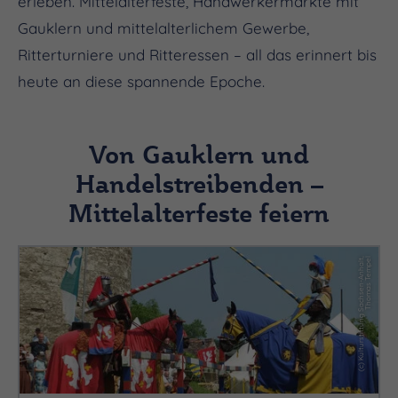
erleben. Mittelalterfeste, Handwerkermärkte mit
Gauklern und mittelalterlichem Gewerbe,
Ritterturniere und Ritteressen – all das erinnert bis
heute an diese spannende Epoche.
Von Gauklern und
Handelstreibenden –
Mittelalterfeste feiern
(
c
)
K
ul
t
u
r
s
ti
f
t
u
n
g
S
a
c
h
s
e
n
-
A
n
h
al
t,
T
h
o
m
a
s
T
e
m
p
el