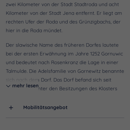
zwei Kilometer von der Stadt Stadtroda und acht
Kilometer von der Stadt Jena entfernt. Er liegt am
rechten Ufer der Roda und des Grünzigbachs, der
hier in die Roda mündet.
Der slawische Name des früheren Dorfes lautete
bei der ersten Erwähnung im Jahre 1252 Gornuwic
und bedeutet nach Rosenkranz die Lage in einer
Talmulde. Die Adelsfamilie von Gornewitz benannte
sich nach dem Dorf. Das Dorf befand sich seit
mehr lesen
alten Zeiten unter den Besitzungen des Klosters
Roda. Auch das Kloster Bürgel war hier im Besitz.
Mobilitätsangebot
Seit 1994 ist Gernewitz ein Ortsteil von Stadtroda
und ist vor allem für das Stroh- und Hoffest
bekannt. Alle zwei Jahre werden die