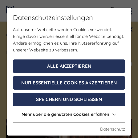
Kontra
Datenschutzeinstellungen
Auf unserer Webseite werden Cookies verwendet.
Gewinne ein Blind Date mit Saale-
Einige davon werden essentiell für die Website benötigt.
Unstrut! Teilnahme vom 1.7. - 18.12.
Andere ermöglichen es uns, Ihre Nutzererfahrung auf
möglich.
unserer Webseite zu verbessern.
Jetzt mitmachen
ALLE AKZEPTIEREN
NUR ESSENTIELLE COOKIES AKZEPTIEREN
Gernewitz
SPEICHERN UND SCHLIESSEN
Stadtroda OT Gernewitz
Mehr über die genutzten Cookies erfahren
Datenschutz