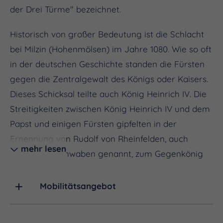
der Drei Türme" bezeichnet.
Historisch von großer Bedeutung ist die Schlacht
bei Milzin (Hohenmölsen) im Jahre 1080. Wie so oft
in der deutschen Geschichte standen die Fürsten
gegen die Zentralgewalt des Königs oder Kaisers.
Dieses Schicksal teilte auch König Heinrich IV. Die
Streitigkeiten zwischen König Heinrich IV und dem
Papst und einigen Fürsten gipfelten in der
Ernennung von Rudolf von Rheinfelden, auch
mehr lesen
Rudolf von Schwaben genannt, zum Gegenkönig
durch schwäbische und sächsische Herzöge.
Mobilitätsangebot
Nach mehreren Kämpfen kam es am 15. Oktober
1080 zum Aufmarsch der beiden Heere bei