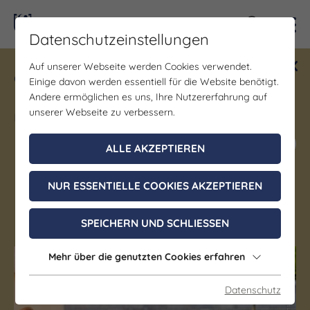
Kontra
Datenschutzeinstellungen
Auf unserer Webseite werden Cookies verwendet.
Gewinne ein Blind Date mit Saale-
Einige davon werden essentiell für die Website benötigt.
Unstrut! Teilnahme vom 1.7. - 18.12.
Andere ermöglichen es uns, Ihre Nutzererfahrung auf
möglich.
unserer Webseite zu verbessern.
Jetzt mitmachen
ALLE AKZEPTIEREN
NUR ESSENTIELLE COOKIES AKZEPTIEREN
Hohenmölsen
SPEICHERN UND SCHLIESSEN
Mehr über die genutzten Cookies erfahren
(c) Saale-Unstrut-Tourismus e. V.
(c) Saale-Unstrut-Tourismus e. V.
Datenschutz