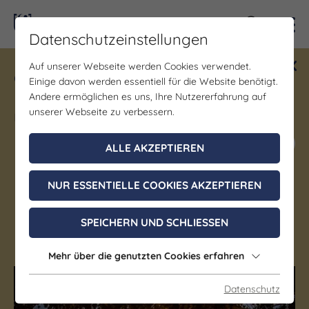
Kontra
Datenschutzeinstellungen
Auf unserer Webseite werden Cookies verwendet.
Gewinne ein Blind Date mit Saale-
Einige davon werden essentiell für die Website benötigt.
Unstrut! Teilnahme vom 1.7. - 18.12.
Andere ermöglichen es uns, Ihre Nutzererfahrung auf
möglich.
unserer Webseite zu verbessern.
Jetzt mitmachen
ALLE AKZEPTIEREN
NUR ESSENTIELLE COOKIES AKZEPTIEREN
Löbschütz
SPEICHERN UND SCHLIESSEN
Kahla
Mehr über die genutzten Cookies erfahren
Datenschutz