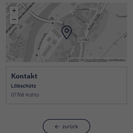
Tagesausflug gut machbar. Spannend und lohnend
+
sind die mittelalterliche
Jadganlage Rieseneck
−
mit unterirdischem Pirschgang und das
ungewöhnliche Schloss
Herzogstuhl
der Herzöge
von Sachsen/Altenburg im Wald von
Kleineutersdorf. Die
Porzellanstadt Kahla
hat
einen sehenswerten alten Stadtkern mit einer fast
Leaflet
| ©
OpenStreetMap
contributors
vollständig erhaltenen Stadtmauer und liebevoll
restaurierten Bauernhäusern.
Kontakt
Löbschütz
07768 Kahla
zurück