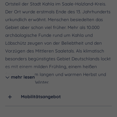
Ortsteil der Stadt Kahla im Saale-Holzland-Kreis.
Der Ort wurde erstmals Ende des 13. Jahrhunderts
urkundlich erwähnt. Menschen besiedelten das
Gebiet aber schon viel früher. Mehr als 10.000
archäologische Funde rund um Kahla und
Löbschütz zeugen von der Beliebtheit und den
Vorzügen des Mittleren Saaletals. Als klimatisch
besonders begünstigtes Gebiet Deutschlands lockt
es mit einem milden Frühling, einem heißen
Sommer, einem langen und warmen Herbst und
mehr lesen
einem milden Winter.
Es ist also ideal, um viel unterwegs zu sein! Die
Mobilitätsangebot
hoch über der Saale thronende
Leuchtenburg
ist
von Löbschütz aus in Sichtweite und als