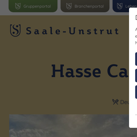
Gruppenportal
Branchenportal
Leben
R
Hasse Ca
Deutsch