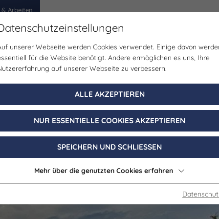
 & Arbeiten
Datenschutzeinstellungen
Auf unserer Webseite werden Cookies verwendet. Einige davon werde
egion
Erlebnisse
Veranstaltungen
Planen
essentiell für die Website benötigt. Andere ermöglichen es uns, Ihre
Nutzererfahrung auf unserer Webseite zu verbessern.
Gastgeber
ALLE AKZEPTIEREN
mpingplatz und 
NUR ESSENTIELLE COOKIES AKZEPTIEREN
Braunsbedra OT Roßbach
SPEICHERN UND SCHLIESSEN
e Küche | Regionale Küche | Internationale Küche | F
Mehr über die genutzten Cookies erfahren
Datenschut