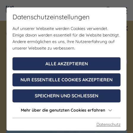
Kontra
Datenschutzeinstellungen
Auf unserer Webseite werden Cookies verwendet.
Gewinne ein Blind Date mit Saale-
Einige davon werden essentiell für die Website benötigt.
Unstrut! Teilnahme vom 1.7. - 18.12.
Andere ermöglichen es uns, Ihre Nutzererfahrung auf
möglich.
unserer Webseite zu verbessern.
Jetzt mitmachen
ALLE AKZEPTIEREN
Flussradwege in Saale-
NUR ESSENTIELLE COOKIES AKZEPTIEREN
Unstrut – imposante
SPEICHERN UND SCHLIESSEN
Burgen, malerische Natur
und lecker Wein
Mehr über die genutzten Cookies erfahren
Datenschutz