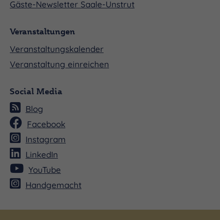
Gäste-Newsletter Saale-Unstrut
bewundert werden. Es scheint fast, als hätte sich
die künstlerische Vision dieses immersiven
Veranstaltungen
Klangschöpfers auf wunderbare Weise über uns
Veranstaltungskalender
ausgebreitet. Zeit, zu fallen!
Veranstaltung einreichen
Social Media
Blog
Facebook
Instagram
LinkedIn
YouTube
Handgemacht