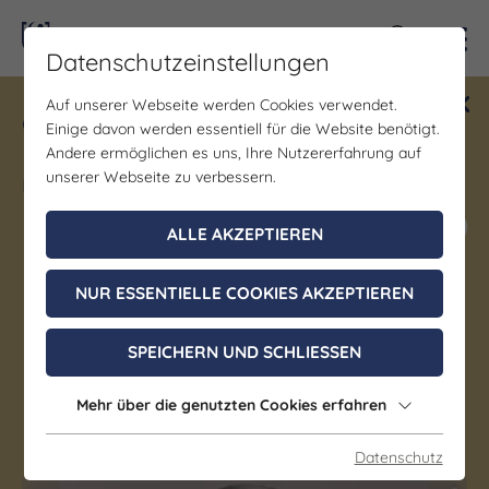
Kontra
Datenschutzeinstellungen
Auf unserer Webseite werden Cookies verwendet.
Gewinne ein Blind Date mit Saale-
Einige davon werden essentiell für die Website benötigt.
Unstrut! Teilnahme vom 1.7. - 18.12.
Andere ermöglichen es uns, Ihre Nutzererfahrung auf
möglich.
unserer Webseite zu verbessern.
Jetzt mitmachen
ALLE AKZEPTIEREN
NUR ESSENTIELLE COOKIES AKZEPTIEREN
Musik
Arenakustik Jena | LudoWic
SPEICHERN UND SCHLIESSEN
Event beendet
Mehr über die genutzten Cookies erfahren
Jena
Datenschutz